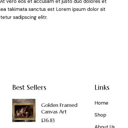
At vero eos et accusam et justo duo dolores et
sea takimata sanctus est Lorem ipsum dolor sit
tur sadipscing elitr.
Best Sellers
Links
Home
Golden Framed
Canvas Art
Shop
£
16.83
About Us