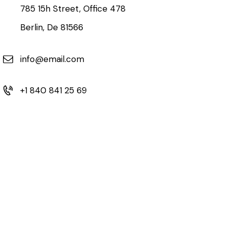
785 15h Street, Office 478
Berlin, De 81566
info@email.com
+1 840 841 25 69