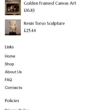
Golden Framed Canvas Art
£
16.83
Resin Torso Sculpture
£
25.44
Links
Home
Shop
About Us
FAQ
Contacts
Policies