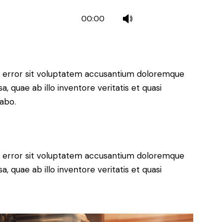
Use
00:00
Up/Down
Arrow
keys
to
us error sit voluptatem accusantium doloremque
increase
 quae ab illo inventore veritatis et quasi
or
cabo.
decrease
volume.
us error sit voluptatem accusantium doloremque
 quae ab illo inventore veritatis et quasi