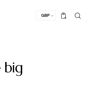
GBP
0
 big