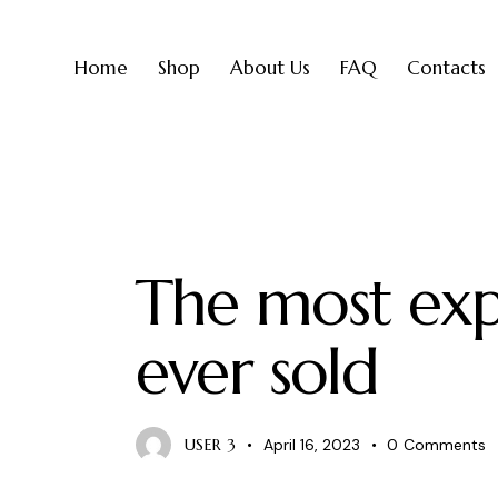
Home
Shop
About Us
FAQ
Contacts
NEWS
The most exp
ever sold
USER 3
April 16, 2023
0
Comments