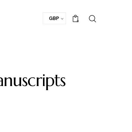
GBP
0
nuscripts